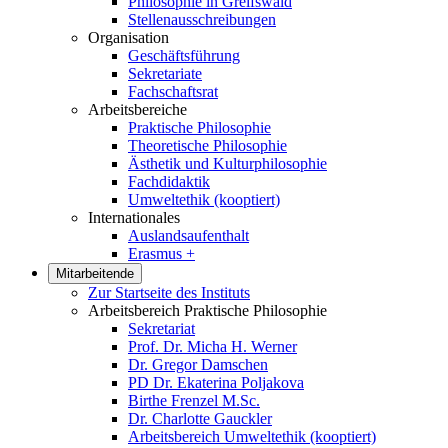
Philosophie in Greifswald
Stellenausschreibungen
Organisation
Geschäftsführung
Sekretariate
Fachschaftsrat
Arbeitsbereiche
Praktische Philosophie
Theoretische Philosophie
Ästhetik und Kulturphilosophie
Fachdidaktik
Umweltethik (kooptiert)
Internationales
Auslandsaufenthalt
Erasmus +
Mitarbeitende
Zur Startseite des Instituts
Arbeitsbereich Praktische Philosophie
Sekretariat
Prof. Dr. Micha H. Werner
Dr. Gregor Damschen
PD Dr. Ekaterina Poljakova
Birthe Frenzel M.Sc.
Dr. Charlotte Gauckler
Arbeitsbereich Umweltethik (kooptiert)