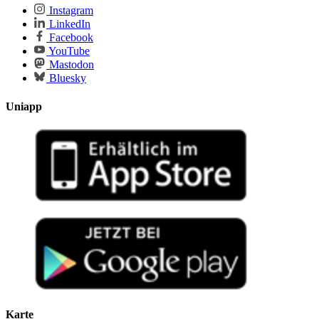
Instagram
LinkedIn
Facebook
YouTube
Mastodon
Bluesky
Uniapp
Karte