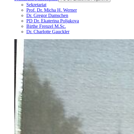
Sekretariat
Prof. Dr. Micha H. Werner
Dr. Gregor Damschen
PD Dr. Ekaterina Poljakova
Birthe Frenzel M.Sc.
Dr. Charlotte Gauckler